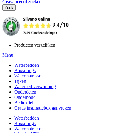
Geavanceerd zoeken
Zoek
Producten vergelijken
Menu
Waterbedden
Boxsprings
Watermatrassen
Tijken
Waterbed verwarming
Onderdelen
Onderhoud
Bedtextiel
Gratis inspiratiebox aanvragen
Waterbedden
Boxsprings
Watermatrassen