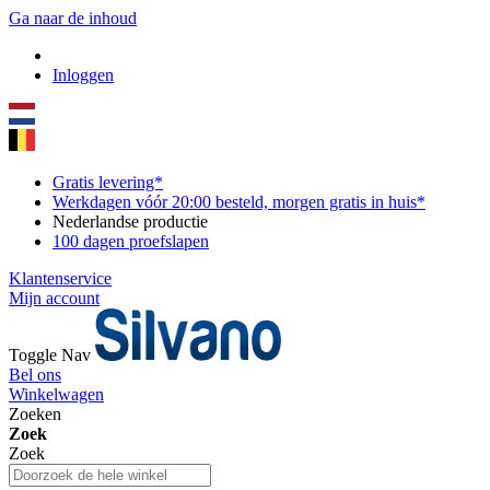
Ga naar de inhoud
Inloggen
Gratis levering*
Werkdagen vóór 20:00 besteld, morgen gratis in huis*
Nederlandse productie
100 dagen proefslapen
Klantenservice
Mijn account
Toggle Nav
Bel ons
Winkelwagen
Zoeken
Zoek
Zoek