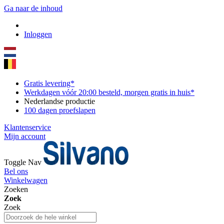
Ga naar de inhoud
Inloggen
Gratis levering*
Werkdagen vóór 20:00 besteld, morgen gratis in huis*
Nederlandse productie
100 dagen proefslapen
Klantenservice
Mijn account
Toggle Nav
Bel ons
Winkelwagen
Zoeken
Zoek
Zoek