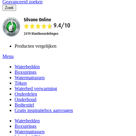
Geavanceerd zoeken
Zoek
Producten vergelijken
Menu
Waterbedden
Boxsprings
Watermatrassen
Tijken
Waterbed verwarming
Onderdelen
Onderhoud
Bedtextiel
Gratis inspiratiebox aanvragen
Waterbedden
Boxsprings
Watermatrassen