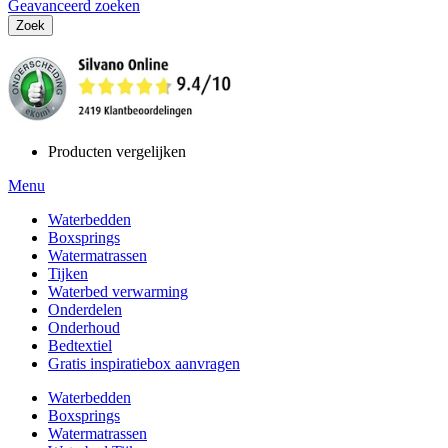
Geavanceerd zoeken
Zoek
Producten vergelijken
Menu
Waterbedden
Boxsprings
Watermatrassen
Tijken
Waterbed verwarming
Onderdelen
Onderhoud
Bedtextiel
Gratis inspiratiebox aanvragen
Waterbedden
Boxsprings
Watermatrassen