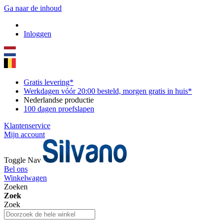
Ga naar de inhoud
Inloggen
Gratis levering*
Werkdagen vóór 20:00 besteld, morgen gratis in huis*
Nederlandse productie
100 dagen proefslapen
Klantenservice
Mijn account
Toggle Nav
Bel ons
Winkelwagen
Zoeken
Zoek
Zoek