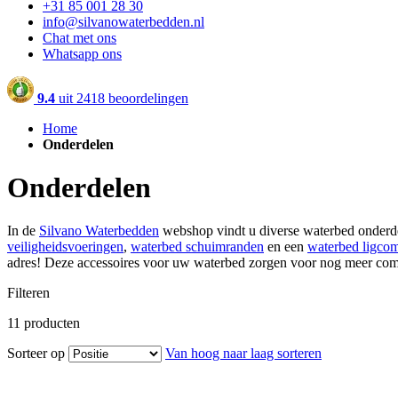
+31 85 001 28 30
info@silvanowaterbedden.nl
Chat met ons
Whatsapp ons
9.4
uit
2418 beoordelingen
Home
Onderdelen
Onderdelen
In de
Silvano Waterbedden
webshop vindt u diverse waterbed onderde
veiligheidsvoeringen
,
waterbed schuimranden
en een
waterbed ligco
adres! Deze accessoires voor uw waterbed zorgen voor nog meer com
Filteren
11
producten
Sorteer op
Van hoog naar laag sorteren