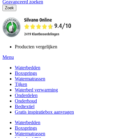
Geavanceerd zoeken
Zoek
Producten vergelijken
Menu
Waterbedden
Boxsprings
Watermatrassen
Tijken
Waterbed verwarming
Onderdelen
Onderhoud
Bedtextiel
Gratis inspiratiebox aanvragen
Waterbedden
Boxsprings
Watermatrassen