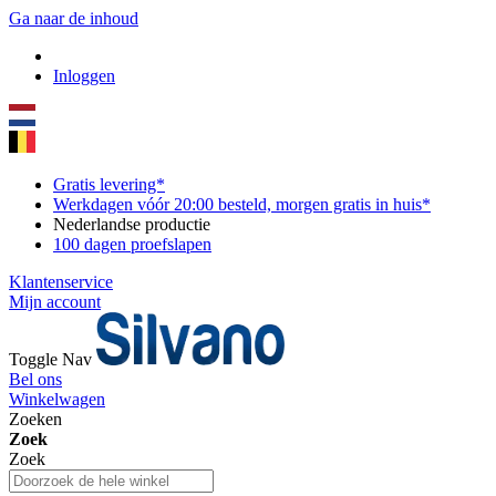
Ga naar de inhoud
Inloggen
Gratis levering*
Werkdagen vóór 20:00 besteld, morgen gratis in huis*
Nederlandse productie
100 dagen proefslapen
Klantenservice
Mijn account
Toggle Nav
Bel ons
Winkelwagen
Zoeken
Zoek
Zoek