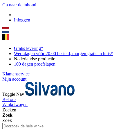
Ga naar de inhoud
Inloggen
Gratis levering*
Werkdagen vóór 20:00 besteld, morgen gratis in huis*
Nederlandse productie
100 dagen proefslapen
Klantenservice
Mijn account
Toggle Nav
Bel ons
Winkelwagen
Zoeken
Zoek
Zoek