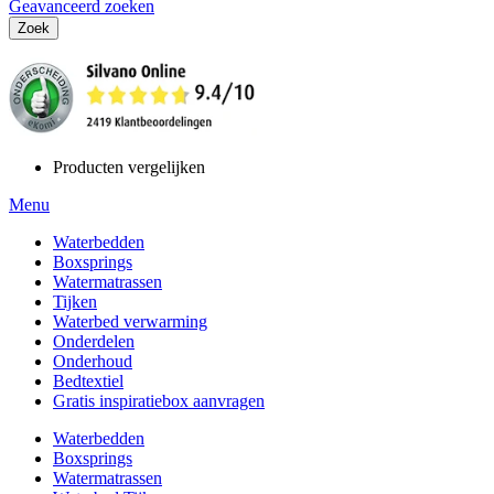
Geavanceerd zoeken
Zoek
Producten vergelijken
Menu
Waterbedden
Boxsprings
Watermatrassen
Tijken
Waterbed verwarming
Onderdelen
Onderhoud
Bedtextiel
Gratis inspiratiebox aanvragen
Waterbedden
Boxsprings
Watermatrassen